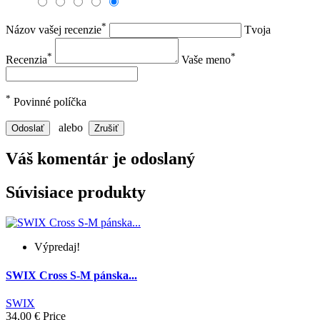
*
Názov vašej recenzie
Tvoja
*
*
Recenzia
Vaše meno
*
Povinné políčka
alebo
Odoslať
Zrušiť
Váš komentár je odoslaný
Súvisiace produkty
Výpredaj!
SWIX Cross S-M pánska...
SWIX
34,00 €
Price