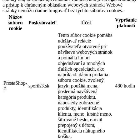
a prístup k chráneným oblastiam webových stránok. Webové
stránky nemôžu riadne fungovať bez týchto súborov cookies.
Názov
Vypršanie
súboru
Poskytovateľ
Účel
platnosti
cookie
Tento súbor cookie pomáha
udržiavať relácie
používateľa otvorené pri
návšteve webových stránok
a pomáha im pri
objednávaní a mnohých
ďalších operáciách, ako
napríklad: dátum pridania
súboru cookie, zvolený
PrestaShop-
sportis3.sk
jazyk, použitá mena,
480 hodín
#
posledná navštívená
kategória produktu,
naposledy zobrazené
produkty, identifikácia
klienta, meno, krstné meno,
šifrované heslo, e-mail
prepojený s účtom,
identifikácia nákupného
košíka.