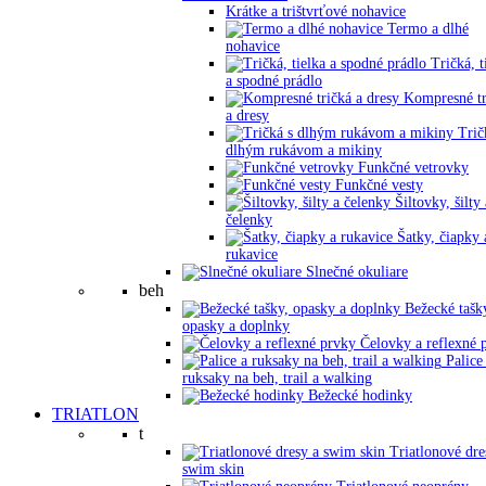
Krátke a trištvrťové nohavice
Termo a dlhé
nohavice
Tričká, t
a spodné prádlo
Kompresné tr
a dresy
Trič
dlhým rukávom a mikiny
Funkčné vetrovky
Funkčné vesty
Šiltovky, šilty 
čelenky
Šatky, čiapky 
rukavice
Slnečné okuliare
beh
Bežecké tašk
opasky a doplnky
Čelovky a reflexné 
Palice
ruksaky na beh, trail a walking
Bežecké hodinky
TRIATLON
t
Triatlonové dre
swim skin