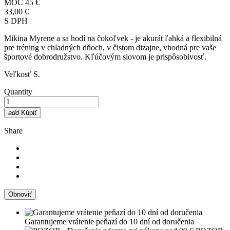
MOC
45 €
33,00 €
S DPH
Mikina Myrene a sa hodí na čokoľvek - je akurát ľahká a flexibilná
pre tréning v chladných dňoch, v čistom dizajne, vhodná pre vaše
športové dobrodružstvo. Kľúčovým slovom je prispôsobivosť.
Veľkosť S.
Quantity
add
Kúpiť
Share
Garantujeme vrátenie peňazí do 10 dní od doručenia