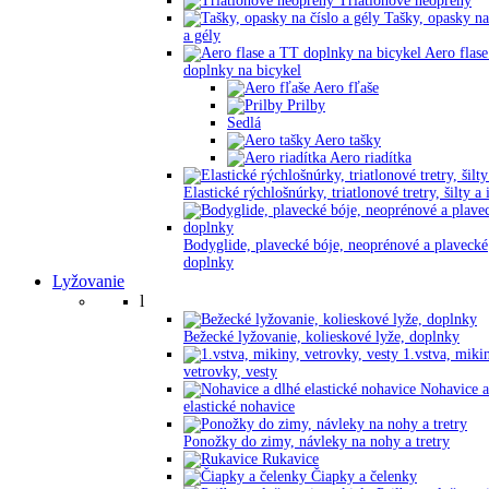
Triatlonové neoprény
Tašky, opasky na
a gély
Aero flase
doplnky na bicykel
Aero fľaše
Prilby
Sedlá
Aero tašky
Aero riadítka
Elastické rýchlošnúrky, triatlonové tretry, šilty a 
Bodyglide, plavecké bóje, neoprénové a plavecké
doplnky
Lyžovanie
l
Bežecké lyžovanie, kolieskové lyže, doplnky
1.vstva, miki
vetrovky, vesty
Nohavice a
elastické nohavice
Ponožky do zimy, návleky na nohy a tretry
Rukavice
Čiapky a čelenky