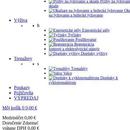
Prilby na lyžovani
skialp
Oku
na lyžovanie a bežecké lyžovanie
Výživa
h
Energetické gély
Tyčinky
Posilňovanie
Regenerácia
Iontové a elektrolytické nápoje
Doplnky výživy
Trenažery
s
Trenažéry
Valce
Doplnky k
cyklotrenažérom
Poukazy
Požičovňa
VÝPREDAJ
Môj košík
0
0,00 €
Medzisúčet
0,00 €
Doručenie
Zdarma!
vrátane DPH
0,00 €