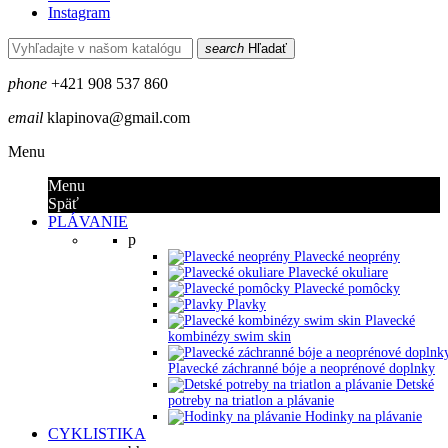
Instagram
search
Hľadať
phone
+421 908 537 860
email
klapinova@gmail.com
Menu
Menu
Späť
PLÁVANIE
p
Plavecké neoprény
Plavecké okuliare
Plavecké pomôcky
Plavky
Plavecké
kombinézy swim skin
Plavecké záchranné bóje a neoprénové doplnky
Detské
potreby na triatlon a plávanie
Hodinky na plávanie
CYKLISTIKA