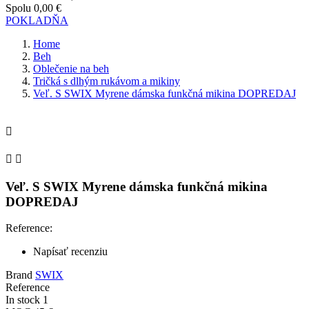
Spolu
0,00 €
POKLADŇA
Home
Beh
Oblečenie na beh
Tričká s dlhým rukávom a mikiny
Veľ. S SWIX Myrene dámska funkčná mikina DOPREDAJ



Veľ. S SWIX Myrene dámska funkčná mikina
DOPREDAJ
Reference:
Napísať recenziu
Brand
SWIX
Reference
In stock
1