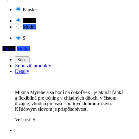
Pánske
Čierna
Modrá
S
Čierna
Modrá
Kúpiť
Zobraziť produkty
Detaily
Mikina Myrene a sa hodí na čokoľvek - je akurát ľahká
a flexibilná pre tréning v chladných dňoch, v čistom
dizajne, vhodná pre vaše športové dobrodružstvo.
Kľúčovým slovom je prispôsobivosť.
Veľkosť S.