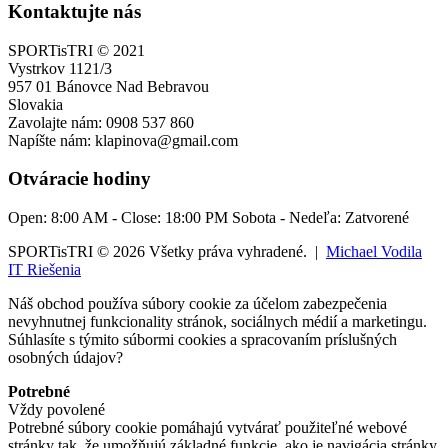
Kontaktujte nás
SPORTisTRI © 2021
Vystrkov 1121/3
957 01 Bánovce Nad Bebravou
Slovakia
Zavolajte nám:
0908 537 860
Napíšte nám:
klapinova@gmail.com
Otváracie hodiny
Open:
8:00 AM
- Close:
18:00 PM
Sobota - Nedeľa: Zatvorené
SPORTisTRI © 2026 Všetky práva vyhradené. |
Michael Vodila
IT Riešenia
Náš obchod používa súbory cookie za účelom zabezpečenia
nevyhnutnej funkcionality stránok, sociálnych médií a marketingu.
Súhlasíte s týmito súbormi cookies a spracovaním príslušných
osobných údajov?
Potrebné
Vždy povolené
Potrebné súbory cookie pomáhajú vytvárať použiteľné webové
stránky tak, že umožňujú základné funkcie, ako je navigácia stránky