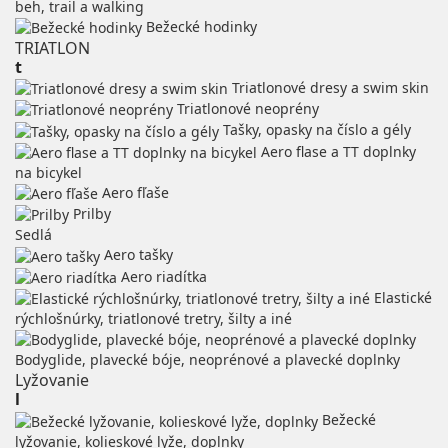
beh, trail a walking
Bežecké hodinky
TRIATLON
t
Triatlonové dresy a swim skin
Triatlonové neoprény
Tašky, opasky na číslo a gély
Aero flase a TT doplnky
na bicykel
Aero fľaše
Prilby
Sedlá
Aero tašky
Aero riadítka
Elastické
rýchlošnúrky, triatlonové tretry, šilty a iné
Bodyglide, plavecké bóje, neoprénové a plavecké doplnky
Lyžovanie
l
Bežecké
lyžovanie, kolieskové lyže, doplnky