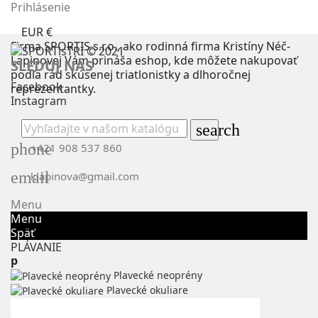
Prihlásenie
EUR €
Firma SPORTIS s.r.o., ako rodinná firma Kristíny Néč-
Lapinovej Vám prináša eshop, kde môžete nakupovať
SLEDUJ NÁS
podľa rád skúsenej triatlonistky a dlhoročnej
Facebook
reprezentantky.
Instagram
search
phone
+421 908 537 860
email
klapinova@gmail.com
Menu
Menu
Späť
PLÁVANIE
p
Plavecké neoprény
Plavecké okuliare