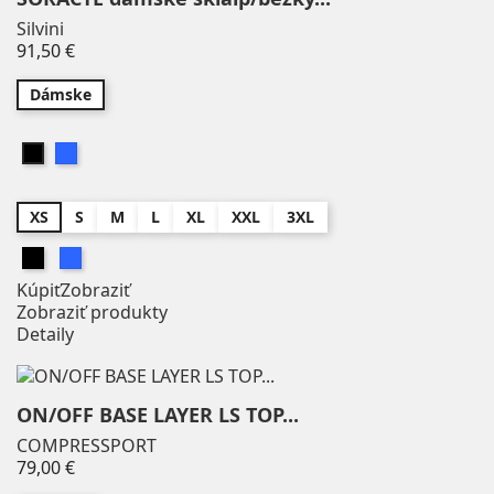
Xpand
0
Silvini
Zéfal
0
Price
91,50 €
ZEROD
0
Dámske
ZOGGS
0
Zone3
7
Modrá
Čierna
ZOOGS
0
Viac...
Menej
XS
S
M
L
XL
XXL
3XL
Veľkosť
Čierna
Modrá
3XL
15
Kúpiť
Zobraziť
4XL
3
Zobraziť produkty
L
127
Detaily
LT
1
LXL
9
ON/OFF BASE LAYER LS TOP...
M
126
COMPRESSPORT
ML
3
Price
79,00 €
MT
1