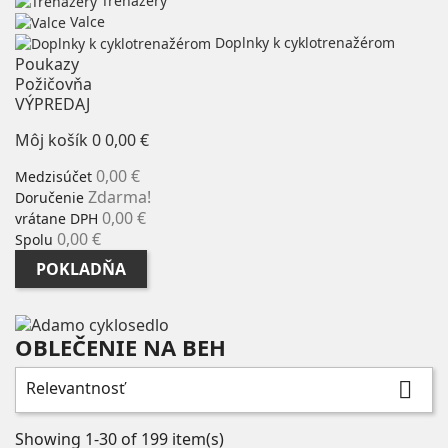
Trenažéry
Valce
Doplnky k cyklotrenažérom
Poukazy
Požičovňa
VÝPREDAJ
Môj košík
0
0,00 €
0,00 €
Medzisúčet
Zdarma!
Doručenie
0,00 €
vrátane DPH
0,00 €
Spolu
POKLADŇA
OBLEČENIE NA BEH
Zmazať
Kategórie
Relevantnosť

Funkčné vesty
8
Funkčné vetrovky
28
Showing 1-30 of 199 item(s)