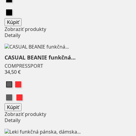
Čierna
Kúpiť
Zobraziť produkty
Detaily
CASUAL BEANIE funkčná...
COMPRESSPORT
Price
34,50 €
Červená
Tmavošedá
Tmavošedá
Červená
Kúpiť
Zobraziť produkty
Detaily