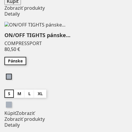
Kúpiť
Junior
3
Zobraziť produkty
Pánske
95
Detaily
Unisex
7
ON/OFF TIGHTS pánske...
ZOBRAZIŤ PRODUKTY
199
COMPRESSPORT
Price
80,50 €
Pánske
Sivá
S
M
L
XL
Sivá
Kúpiť
Zobraziť
Zobraziť produkty
Detaily