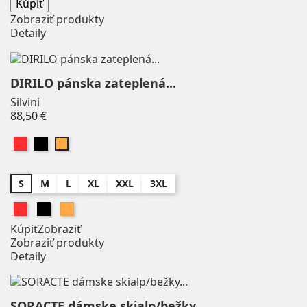
Kúpiť
Thule
0
Zobraziť produkty
Detaily
Time
0
TOWCAR
0
Triseven
0
DIRILO pánska zateplená...
Tufo
0
Silvini
ULTRASUN
0
Price
88,50 €
ULVANG
0
Červená
Čierna
Oranžová
URSUS
0
Uvex
0
S
M
L
XL
XXL
3XL
Velotoze
0
Červená
Čierna
Oranžová
Warrior
0
Kúpiť
Zobraziť
WEERIDE
0
Zobraziť produkty
WEERIDE, KAZAM
0
Detaily
Willier
0
XENTIS
0
SORACTE dámske skialp/bežky...