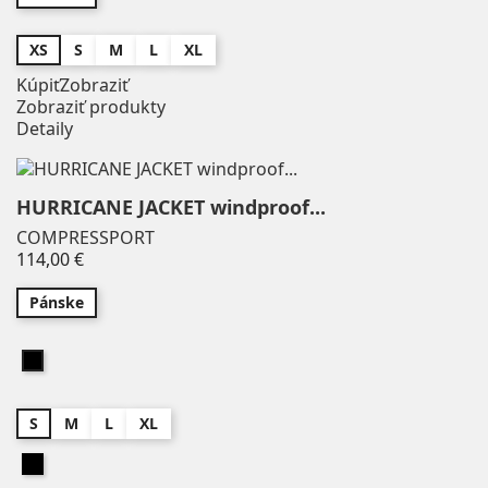
XS
S
M
L
XL
Kúpiť
Zobraziť
Zobraziť produkty
Detaily
HURRICANE JACKET windproof...
COMPRESSPORT
Price
114,00 €
Pánske
Čierna
S
M
L
XL
Čierna