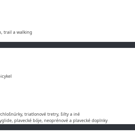
, trail a walking
icykel
chlošnúrky, triatlonové tretry, šilty a iné
glide, plavecké bóje, neoprénové a plavecké doplnky