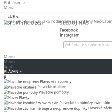
Prihlásenie
Mena:
EUR €
Firma SPORTIS s.r.o., ako rodinná firma Kristíny Néč-Lap
SLEDUJ NÁS
Facebook
Instagram
Menu
Menu
Späť
PLÁVANIE
p
Plavecké neoprény
Plavecké okuliare
Plavecké pomôcky
Plavky
Plavecké kombinézy swim skin
Plavecké zách