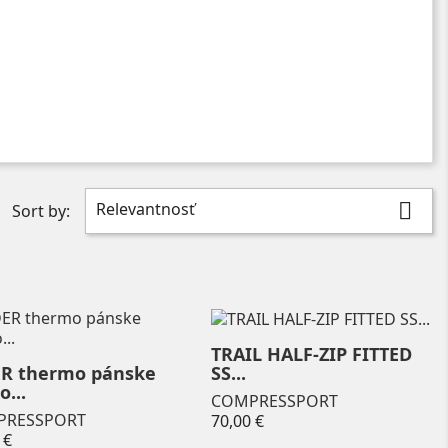
Relevantnosť

Sort by:
TRAIL HALF-ZIP FITTED
ER thermo pánske
SS...
o...
COMPRESSPORT
PRESSPORT
Price
70,00 €
Price
 €