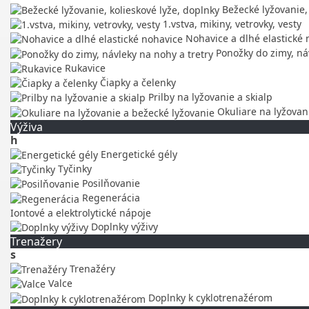
Bežecké lyžovanie, 
1.vstva, mikiny, vetrovky, vesty
Nohavice a dlhé elastické 
Ponožky do zimy, náv
Rukavice
Čiapky a čelenky
Prilby na lyžovanie a skialp
Okuliare na lyžovan
Výživa
h
Energetické gély
Tyčinky
Posilňovanie
Regenerácia
Iontové a elektrolytické nápoje
Doplnky výživy
Trenažery
s
Trenažéry
Valce
Doplnky k cyklotrenažérom