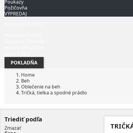
Poukazy
Požičovňa
VÝPREDAJ
Môj košík
0
0,00 €
0,00 €
Medzisúčet
Zdarma!
Doručenie
0,00 €
vrátane DPH
0,00 €
Spolu
POKLADŇA
Home
Beh
Oblečenie na beh
Tričká, tielka a spodné prádlo
Triediť podľa
TRIČK
Zmazať