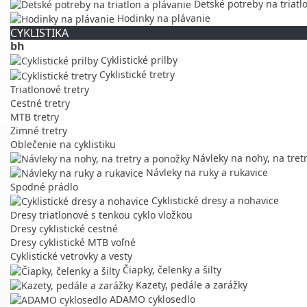
Detské potreby na triatl
Hodinky na plávanie
CYKLISTIKA
bh
Cyklistické prilby
Cyklistické tretry
Triatlonové tretry
Cestné tretry
MTB tretry
Zimné tretry
Oblečenie na cyklistiku
Návleky na nohy, na tret
Návleky na ruky a rukavice
Spodné prádlo
Cyklistické dresy a nohavice
Dresy triatlonové s tenkou cyklo vložkou
Dresy cyklistické cestné
Dresy cyklistické MTB voľné
Cyklistické vetrovky a vesty
Čiapky, čelenky a šilty
Kazety, pedále a zarážky
ADAMO cyklosedlo