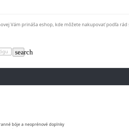
inovej Vám prináša eshop, kde môžete nakupovať podľa rád s
search
ranné bóje a neoprénové doplnky