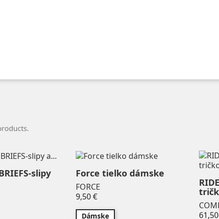
products.
RIEFS-slipy
Force tielko dámske
RID
FORCE
tričk
Price
9,50 €
COM
61,50
Dámske