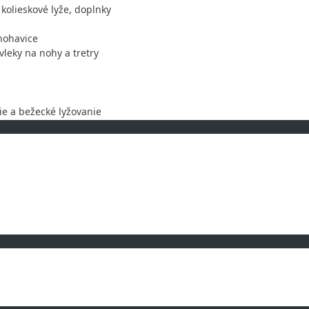
kolieskové lyže, doplnky
nohavice
leky na nohy a tretry
ie a bežecké lyžovanie