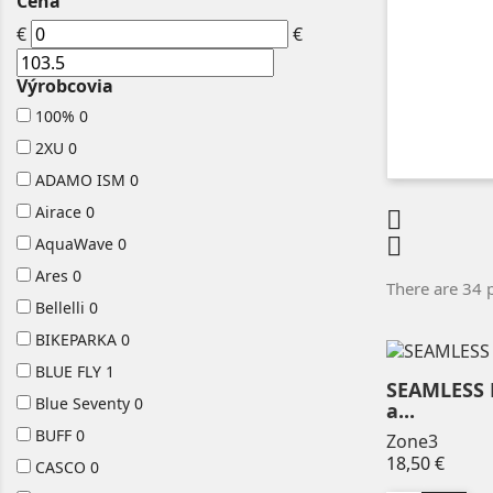
Cena
€
€
Výrobcovia
100%
0
2XU
0
ADAMO ISM
0
Airace
0


AquaWave
0
Ares
0
There are 34 
Bellelli
0
BIKEPARKA
0
BLUE FLY
1
SEAMLESS B
Blue Seventy
0
a...
BUFF
0
Zone3
Price
18,50 €
CASCO
0