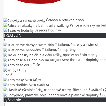
Čelovky a reflexné prvky
Palice a ruksaky na beh
Bežecké hodinky
TRIATLON
t
Triatlonové dresy a swim skin
Triatlonové neoprény
Tašky, opasky na číslo a gély
Aero flase a TT doplnky na b
Aero fľaše
Prilby
Sedlá
Aero tašky
Aero riadítka
Elastické rý
Body
Lyžovanie
l