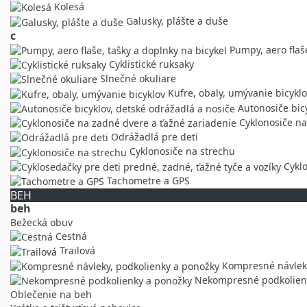
Kolesá
Galusky, plášte a duše
c
Pumpy, aero flaše
Cyklistické ruksaky
Slnečné okuliare
Kufre, obaly, umývanie bicykl
Autonosiče bicy
Cyklonosiče na
Odrážadlá pre deti
Cyklonosiče na strechu
Cyklo
Tachometre a GPS
BEH
beh
Bežecká obuv
Cestná
Trailová
Kompresné návleky
Nekompresné podkolien
Oblečenie na beh