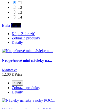
T1
T2
T3
T4
Biela
Čierna
Kúpiť
Zobraziť
Zobraziť produkty
Detaily
Neoprénové mini návleky na...
Madwave
12,00 €
Price
Kúpiť
Zobraziť produkty
Detaily