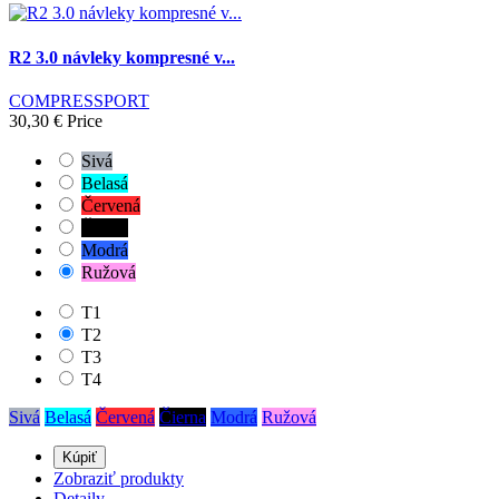
R2 3.0 návleky kompresné v...
COMPRESSPORT
30,30 €
Price
Sivá
Belasá
Červená
Čierna
Modrá
Ružová
T1
T2
T3
T4
Sivá
Belasá
Červená
Čierna
Modrá
Ružová
Kúpiť
Zobraziť produkty
Detaily