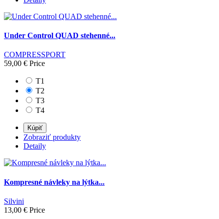
Under Control QUAD stehenné...
COMPRESSPORT
59,00 €
Price
T1
T2
T3
T4
Kúpiť
Zobraziť produkty
Detaily
Kompresné návleky na lýtka...
Silvini
13,00 €
Price