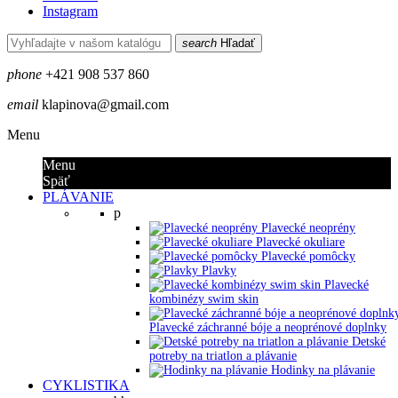
Instagram
search
Hľadať
phone
+421 908 537 860
email
klapinova@gmail.com
Menu
Menu
Späť
PLÁVANIE
p
Plavecké neoprény
Plavecké okuliare
Plavecké pomôcky
Plavky
Plavecké
kombinézy swim skin
Plavecké záchranné bóje a neoprénové doplnky
Detské
potreby na triatlon a plávanie
Hodinky na plávanie
CYKLISTIKA