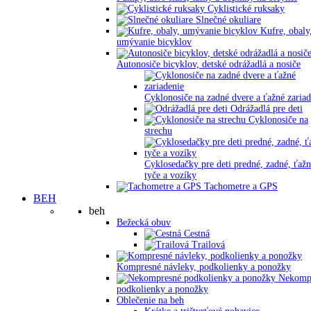
Cyklistické ruksaky
Slnečné okuliare
Kufre, obaly
umývanie bicyklov
Autonosiče bicyklov, detské odrážadlá a nosiče
Cyklonosiče na zadné dvere a ťažné zariad
Odrážadlá pre deti
Cyklonosiče na
strechu
Cyklosedačky pre deti predné, zadné, ťaž
tyče a vozíky
Tachometre a GPS
BEH
beh
Bežecká obuv
Cestná
Trailová
Kompresné návleky, podkolienky a ponožky
Nekomp
podkolienky a ponožky
Oblečenie na beh