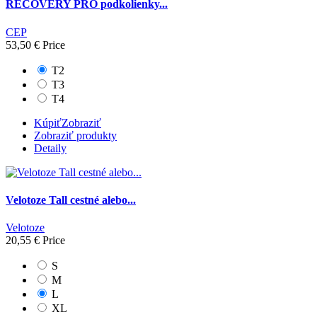
RECOVERY PRO podkolienky...
CEP
53,50 €
Price
T2
T3
T4
Kúpiť
Zobraziť
Zobraziť produkty
Detaily
Velotoze Tall cestné alebo...
Velotoze
20,55 €
Price
S
M
L
XL