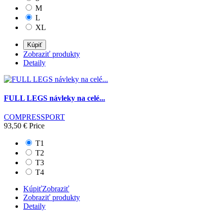
M
L
XL
Kúpiť
Zobraziť produkty
Detaily
FULL LEGS návleky na celé...
COMPRESSPORT
93,50 €
Price
T1
T2
T3
T4
Kúpiť
Zobraziť
Zobraziť produkty
Detaily