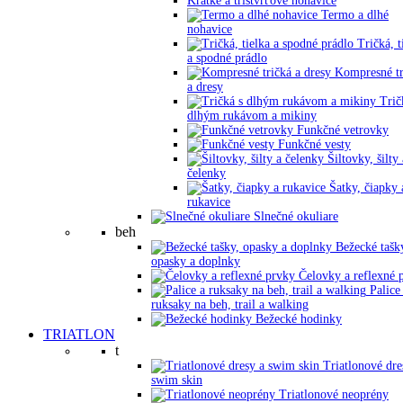
Krátke a trištvrťové nohavice
Termo a dlhé
nohavice
Tričká, t
a spodné prádlo
Kompresné tr
a dresy
Trič
dlhým rukávom a mikiny
Funkčné vetrovky
Funkčné vesty
Šiltovky, šilty 
čelenky
Šatky, čiapky 
rukavice
Slnečné okuliare
beh
Bežecké tašk
opasky a doplnky
Čelovky a reflexné 
Palice
ruksaky na beh, trail a walking
Bežecké hodinky
TRIATLON
t
Triatlonové dre
swim skin
Triatlonové neoprény