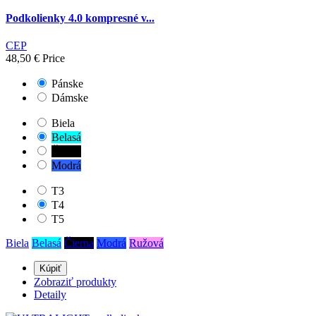
Podkolienky 4.0 kompresné v...
CEP
48,50 €
Price
Pánske
Dámske
Biela
Belasá
Čierna
Modrá
T3
T4
T5
Biela
Belasá
Čierna
Modrá
Ružová
Kúpiť
Zobraziť produkty
Detaily