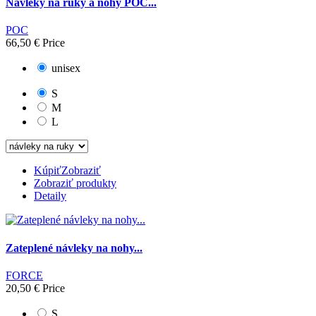
Návleky na ruky a nohy POC...
POC
66,50 €
Price
unisex
S
M
L
Kúpiť
Zobraziť
Zobraziť produkty
Detaily
Zateplené návleky na nohy...
FORCE
20,50 €
Price
S