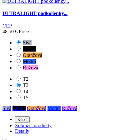
ULTRALIGHT podkolienky...
CEP
48,50 €
Price
Sivá
Čierna
Oranžová
Modrá
Ružová
T2
T3
T4
T5
Sivá
Čierna
Oranžová
Modrá
Ružová
Kúpiť
Zobraziť produkty
Detaily