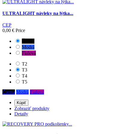
ULTRALIGHT návleky na lýtka...
CEP
0,00 €
Price
Čierna
Modrá
Fialová
T2
T3
T4
T5
Čierna
Modrá
Fialová
Kúpiť
Zobraziť produkty
Detaily