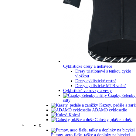
Cyklistické dresy a nohavice
Dresy triatlonové s tenkou cyklo
vložkou
Dresy cyklistické cestné
Dresy cyklistické MTB voľné
Cyklistické vetrovky a vesty
Čiapky, čelenky
šilty
Kazety, pedále a zar
ADAMO cyklosedlo
Kolesá
Galusky, plášte a duše
c
Pumpy, aero flaše, tašky a doplnky na bicykel