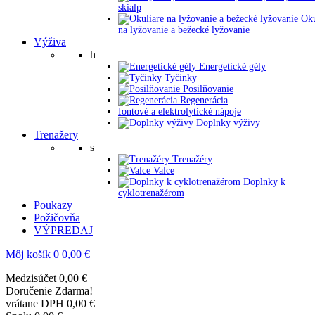
skialp
Oku
na lyžovanie a bežecké lyžovanie
Výživa
h
Energetické gély
Tyčinky
Posilňovanie
Regenerácia
Iontové a elektrolytické nápoje
Doplnky výživy
Trenažery
s
Trenažéry
Valce
Doplnky k
cyklotrenažérom
Poukazy
Požičovňa
VÝPREDAJ
Môj košík
0
0,00 €
Medzisúčet
0,00 €
Doručenie
Zdarma!
vrátane DPH
0,00 €