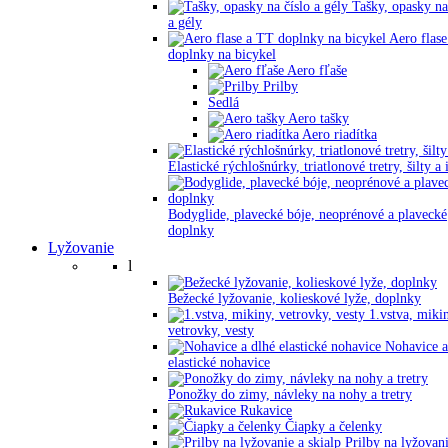
Tašky, opasky na
a gély
Aero flase
doplnky na bicykel
Aero fľaše
Prilby
Sedlá
Aero tašky
Aero riadítka
Elastické rýchlošnúrky, triatlonové tretry, šilty a 
Bodyglide, plavecké bóje, neoprénové a plavecké
doplnky
Lyžovanie
l
Bežecké lyžovanie, kolieskové lyže, doplnky
1.vstva, miki
vetrovky, vesty
Nohavice a
elastické nohavice
Ponožky do zimy, návleky na nohy a tretry
Rukavice
Čiapky a čelenky
Prilby na lyžovani