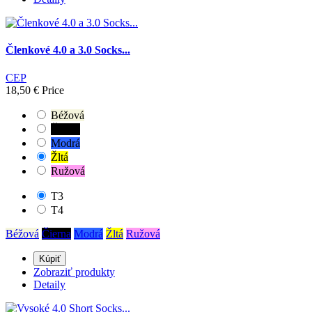
Farba
Belasá
4
Členkové 4.0 a 3.0 Socks...
Béžová
2
Biela
9
CEP
Červená
7
18,50 €
Price
Čierna
23
Fialová
1
Béžová
Modrá
14
Čierna
Oranžová
3
Modrá
Ružová
11
Žltá
Sivá
4
Ružová
Tmavošedá
1
Zelená
2
T3
Žltá
4
T4
Béžová
Čierna
Modrá
Žltá
Ružová
veľkosť
Kúpiť
T1
17
Zobraziť produkty
T2
24
Detaily
T3
24
T4
23