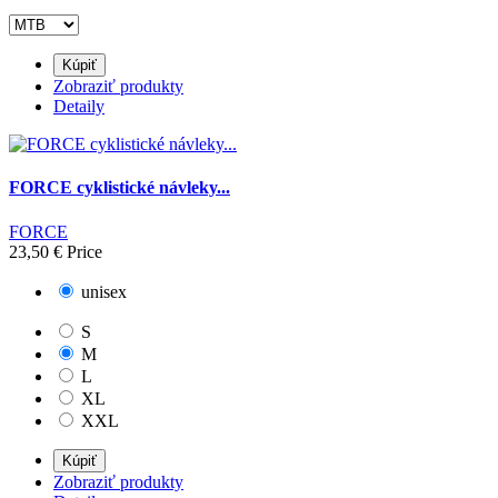
Kúpiť
Zobraziť produkty
Detaily
FORCE cyklistické návleky...
FORCE
23,50 €
Price
unisex
S
M
L
XL
XXL
Kúpiť
Zobraziť produkty