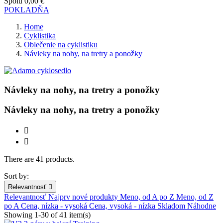
Spolu
0,00 €
POKLADŇA
Home
Cyklistika
Oblečenie na cyklistiku
Návleky na nohy, na tretry a ponožky
Návleky na nohy, na tretry a ponožky
Zmazať
Návleky na nohy, na tretry a ponožky
Cena


€
€
There are 41 products.
Výrobcovia
Sort by:
100%
0
Relevantnosť

2XU
0
Relevantnosť
Najprv nové produkty
Meno, od A po Z
Meno, od Z
ADAMO ISM
0
po A
Cena, nízka - vysoká
Cena, vysoká - nízka
Skladom
Náhodne
Airace
0
Showing 1-30 of 41 item(s)