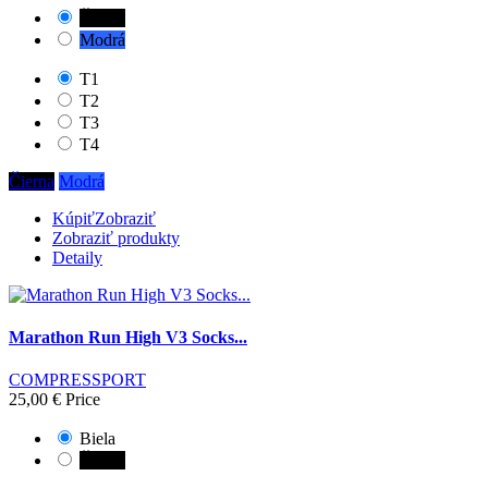
Čierna
Modrá
T1
T2
T3
T4
Čierna
Modrá
Kúpiť
Zobraziť
Zobraziť produkty
Detaily
Marathon Run High V3 Socks...
COMPRESSPORT
25,00 €
Price
Biela
Čierna