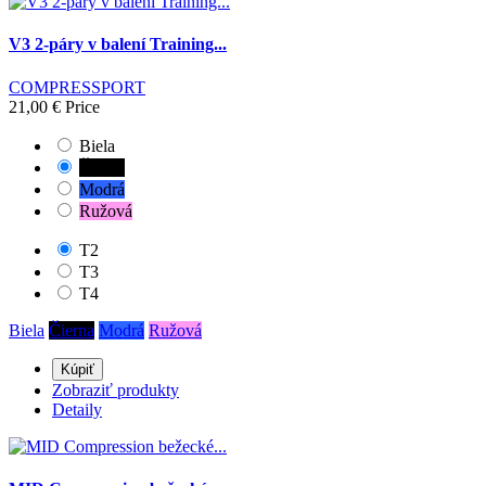
AquaWave
0
Ares
0
V3 2-páry v balení Training...
Bellelli
0
BIKEPARKA
0
COMPRESSPORT
BLUE FLY
0
21,00 €
Price
Blue Seventy
0
BUFF
0
Biela
CASCO
0
Čierna
CEP
8
Modrá
CHIMPANZEE
0
Ružová
Cober
0
COMPRESSPORT
17
T2
Controltech
0
T3
Cycliq
0
T4
Dare2tri
0
Demon
0
Biela
Čierna
Modrá
Ružová
ED
0
Kúpiť
EFFEA SWIM
0
Zobraziť produkty
ELITE
0
Detaily
Enervit
0
Equinox
0
ETHIC SPORT
0
Evoc
0