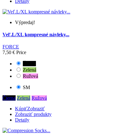
Detaily
Výpredaj!
Veľ.L/XL kompresné návleky...
FORCE
7,50 €
Price
Čierna
Zelená
Ružová
SM
Čierna
Zelená
Ružová
Kúpiť
Zobraziť
Zobraziť produkty
Detaily