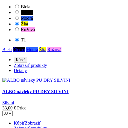
Biela
Čierna
Modrá
Žltá
Ružová
T1
Biela
Čierna
Modrá
Žltá
Ružová
Kúpiť
Zobraziť produkty
Detaily
ALBO návleky PU DRY SILVINI
Silvini
33,00 €
Price
Kúpiť
Zobraziť