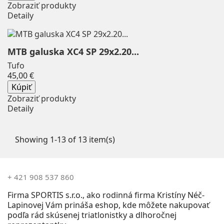
Zobraziť produkty
ZOOGS
0
Detaily
Viac...
Menej
Farba
MTB galuska XC4 SP 29x2.20...
Béžová
2
Tufo
Čierna
5
Price
45,00 €
Kúpiť
ZOBRAZIŤ PRODUKTY
13
Zobraziť produkty
Detaily
Showing 1-13 of 13 item(s)
+ 421 908 537 860
Firma SPORTIS s.r.o., ako rodinná firma Kristíny Néč-
Lapinovej Vám prináša eshop, kde môžete nakupovať
podľa rád skúsenej triatlonistky a dlhoročnej