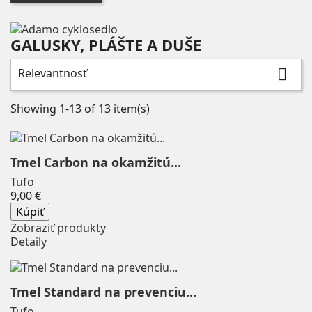
GALUSKY, PLÁŠTE A DUŠE
Zmazať
Cena
Relevantnosť

€
€
Showing 1-13 of 13 item(s)
Výrobcovia
100%
0
2XU
0
Tmel Carbon na okamžitú...
ADAMO ISM
0
Tufo
Price
9,00 €
Airace
0
Kúpiť
AquaWave
0
Zobraziť produkty
Ares
0
Detaily
Bellelli
0
BIKEPARKA
0
Tmel Standard na prevenciu...
BLUE FLY
0
Tufo