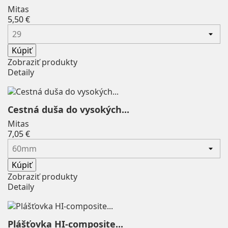
Seasucker
0
Mitas
Price
5,50 €
Sedco
0
SHIMANO
0
Kúpiť
SIGMA
0
Zobraziť produkty
Silvini
0
Detaily
Skinners
0
Swim Secure
0
Cestná duša do vysokých...
Swim Secure, Madwave
0
Mitas
Swimovate
0
Price
7,05 €
SWIX
0
TACX
0
Kúpiť
Thule
0
Zobraziť produkty
Time
0
Detaily
TOWCAR
0
Triseven
0
Plášťovka HI-composite...
Tufo
9