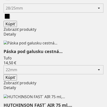
INTEX
0
Kazam
0
Čierna
LEKI
0
LiveUP
0
Kúpiť
Zobraziť produkty
Longus
0
Detaily
MADSHUS
0
Madwave
0
Merco
0
Páska pod galusku cestná...
Mitas
2
Tufo
Price
14,50 €
Mizuno
0
Modena
0
Kúpiť
Nutrend
0
Zobraziť produkty
On Cloud
0
Detaily
Pawhits
0
Pearl Izumi
0
HUTCHINSON FAST´ AIR 75 ml,...
PERUZZO
0