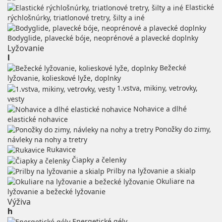
Elastické
rýchlošnúrky, triatlonové tretry, šilty a iné
Bodyglide, plavecké bóje, neoprénové a plavecké doplnky
Lyžovanie
l
Bežecké
lyžovanie, kolieskové lyže, doplnky
1.vstva, mikiny, vetrovky,
vesty
Nohavice a dlhé
elastické nohavice
Ponožky do zimy,
návleky na nohy a tretry
Rukavice
Čiapky a čelenky
Prilby na lyžovanie a skialp
Okuliare na
lyžovanie a bežecké lyžovanie
Výživa
h
Energetické gély