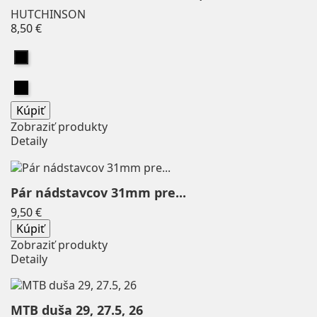
HUTCHINSON
PHARMA FUTURE
0
Price
8,50 €
POC
0
Čierna
PRO
0
Profile Design
0
Čierna
Prologo
0
Kúpiť
Reboots
0
Zobraziť produkty
Detaily
Richmoral
0
Rottefella
0
RR
0
Pár nádstavcov 31mm pre...
Sailfish
0
Price
9,50 €
Salomon
0
Kúpiť
SARIS
0
Zobraziť produkty
Detaily
SAUCONY
0
Schwalbe
0
SCUBAPRO
0
MTB duša 29, 27.5, 26