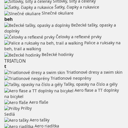
Šiltovky, šilty a čelenky
Šatky, čiapky a rukavice
Slnečné okuliare
beh
Bežecké tašky, opasky a
doplnky
Čelovky a reflexné prvky
Palice a ruksaky na
beh, trail a walking
Bežecké hodinky
TRIATLON
t
Triatlonové dresy a swim skin
Triatlonové neoprény
Tašky, opasky na číslo a gély
Aero flase a TT doplnky
na bicykel
Aero fľaše
Prilby
Sedlá
Aero tašky
Aero riadítka