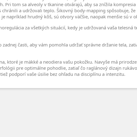
h. Pri tom sa alveoly v tkanine otvárajú, aby sa znížila kompresia 
s chránili a udržovali teplo. Šikovný body-mapping spôsobuje, že sa 
ko je napríklad hrudný kôš, sú otvory väčšie, naopak menšie sú v o
regulácia za všetkých situácií, kedy je udržovaná vaša telesná te
 zadnej časti, aby vám pomohla udržať správne držanie tela, zatia
a, ktoré je mäkké a neodiera vašu pokožku. Navyše má prirodzené 
fológii pre optimálne pohodlie, zatiaľ čo raglánový dizajn ruká
 tiež podporí vaše úsilie bez ohľadu na disciplínu a intenzitu.