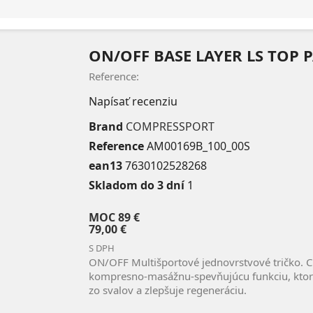
ON/OFF BASE LAYER LS TO
Reference:
Napísať recenziu
Brand
COMPRESSPORT
Reference
AM00169B_100_00S
ean13
7630102528268
Skladom do 3 dní
1
MOC
89 €
79,00 €
S DPH
ON/OFF Multišportové jednovrstvové tričko. C
kompresno-masážnu-spevňujúcu funkciu, ktorá
zo svalov a zlepšuje regeneráciu.