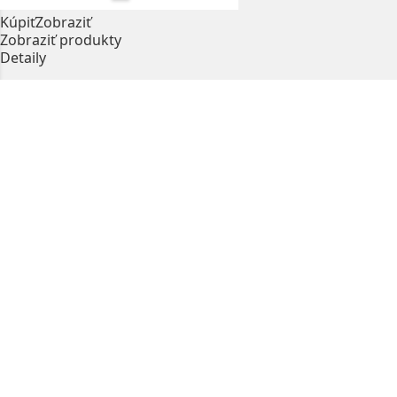
Kúpiť
Zobraziť
Zobraziť produkty
Detaily
prev
next
+ 421 908 537 860
Firma SPORTIS s.r.o., ako rodinná firma Kristíny Néč-
Lapinovej Vám prináša eshop, kde môžete nakupovať
podľa rád skúsenej triatlonistky a dlhoročnej
reprezentantky.
Využite poradňu a neváhajte sa opýtať čokoľvek so
športovej tématiky priamo Kristíny.
SLEDUJ NÁS
Facebook