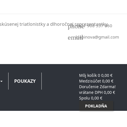
kúsenej triatlonistky a dlhoročnej reprezentantky.
phone
+421 908 537 860
email
klapinova@gmail.com
Môj košík
0
0,00 €
POUKAZY
Medzisúčet
0,00 €
Doručenie
Zdarma!
vrátane DPH
0,00 €
Spolu
0,00 €
POKLADŇA