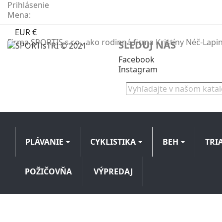
Prihlásenie
Mena:
EUR €
Firma SPORTIS s.r.o., ako rodinná firma Kristíny Néč-Lap
SLEDUJ NÁS
Facebook
Instagram
PLÁVANIE
CYKLISTIKA
BEH
TRI
POŽIČOVŇA
VÝPREDAJ