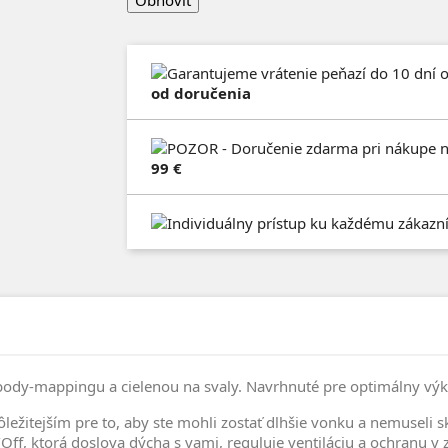
od doručenia
99 €
 body-mappingu a cielenou na svaly. Navrhnuté pre optimálny v
ežitejším pre to, aby ste mohli zostať dlhšie vonku a nemuseli sk
f, ktorá doslova dýcha s vami, reguluje ventiláciu a ochranu v z