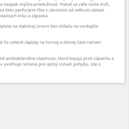
a naopak zvýšila priedušnosť. Pokiaľ sa vaše úsilie zníži,
tieto perforácie líšia v závislosti od veľkosti oblasti
blastiach krku a zápästia.
plota na stabilnej úrovni bez ohľadu na vonkajšie
ľ čo cielené záplaty na hornej a dolnej časti ramien
antibakteriálne vlastnosti, ktoré bojujú proti zápachu a
vov uvoľňuje ramená pre úplný rozsah pohybu. Ide o