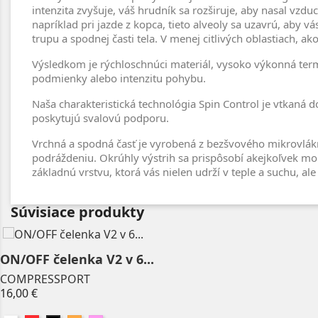
intenzita zvyšuje, váš hrudník sa rozširuje, aby nasal vzduc
napríklad pri jazde z kopca, tieto alveoly sa uzavrú, aby vá
trupu a spodnej časti tela. V menej citlivých oblastiach, a
Výsledkom je rýchloschnúci materiál, vysoko výkonná termo
podmienky alebo intenzitu pohybu.
Naša charakteristická technológia Spin Control je vtkaná do
poskytujú svalovú podporu.
Vrchná a spodná časť je vyrobená z bezšvového mikrovlákn
podráždeniu. Okrúhly výstrih sa prispôsobí akejkoľvek mor
základnú vrstvu, ktorá vás nielen udrží v teple a suchu, ale
Súvisiace produkty
ON/OFF čelenka V2 v 6...
COMPRESSPORT
Price
16,00 €