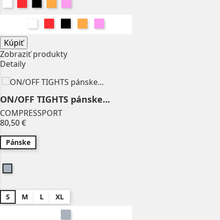
Biela
Červená
Oranžová
Ružová
Čierna
Biela
Červená
Čierna
Oranžová
Ružová
Kúpiť
Zobraziť produkty
Detaily
ON/OFF TIGHTS pánske...
COMPRESSPORT
Price
80,50 €
Pánske
Sivá
S
M
L
XL
Sivá