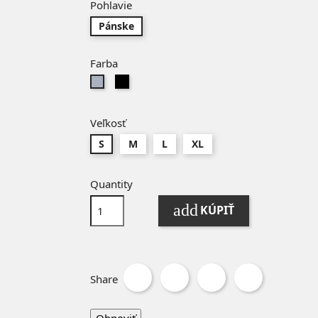
Pohlavie
Pánske
Farba
Čierna
Sivá
Veľkosť
S
M
L
XL
Quantity
add
KÚPIŤ
Share