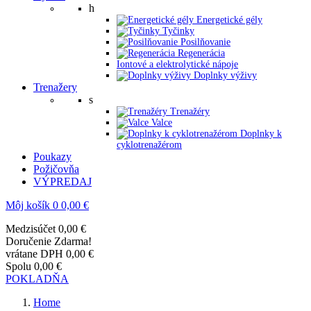
h
Energetické gély
Tyčinky
Posilňovanie
Regenerácia
Iontové a elektrolytické nápoje
Doplnky výživy
Trenažery
s
Trenažéry
Valce
Doplnky k
cyklotrenažérom
Poukazy
Požičovňa
VÝPREDAJ
Môj košík
0
0,00 €
Medzisúčet
0,00 €
Doručenie
Zdarma!
vrátane DPH
0,00 €
Spolu
0,00 €
POKLADŇA
Home