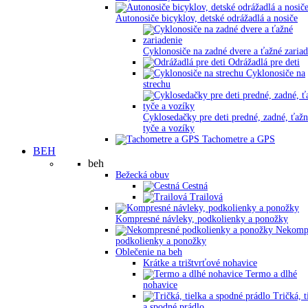
Autonosiče bicyklov, detské odrážadlá a nosiče
Cyklonosiče na zadné dvere a ťažné zariad
Odrážadlá pre deti
Cyklonosiče na
strechu
Cyklosedačky pre deti predné, zadné, ťaž
tyče a vozíky
Tachometre a GPS
BEH
beh
Bežecká obuv
Cestná
Trailová
Kompresné návleky, podkolienky a ponožky
Nekomp
podkolienky a ponožky
Oblečenie na beh
Krátke a trištvrťové nohavice
Termo a dlhé
nohavice
Tričká, t
a spodné prádlo