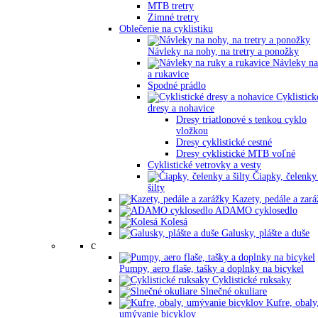
MTB tretry
Zimné tretry
Oblečenie na cyklistiku
Návleky na nohy, na tretry a ponožky
Návleky na
a rukavice
Spodné prádlo
Cyklistick
dresy a nohavice
Dresy triatlonové s tenkou cyklo
vložkou
Dresy cyklistické cestné
Dresy cyklistické MTB voľné
Cyklistické vetrovky a vesty
Čiapky, čelenky
šilty
Kazety, pedále a zar
ADAMO cyklosedlo
Kolesá
Galusky, plášte a duše
c
Pumpy, aero flaše, tašky a doplnky na bicykel
Cyklistické ruksaky
Slnečné okuliare
Kufre, obaly
umývanie bicyklov