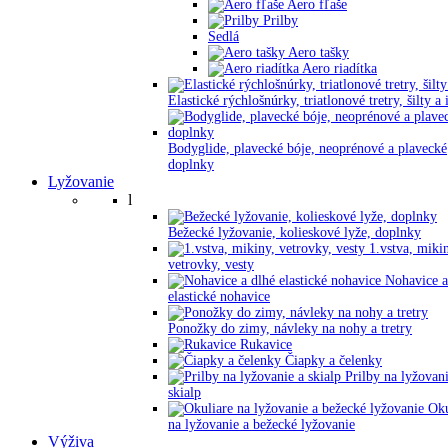
Aero fľaše
Prilby
Sedlá
Aero tašky
Aero riadítka
Elastické rýchlošnúrky, triatlonové tretry, šilty a 
Bodyglide, plavecké bóje, neoprénové a plavecké
doplnky
Lyžovanie
l
Bežecké lyžovanie, kolieskové lyže, doplnky
1.vstva, miki
vetrovky, vesty
Nohavice a
elastické nohavice
Ponožky do zimy, návleky na nohy a tretry
Rukavice
Čiapky a čelenky
Prilby na lyžovani
skialp
Oku
na lyžovanie a bežecké lyžovanie
Výživa