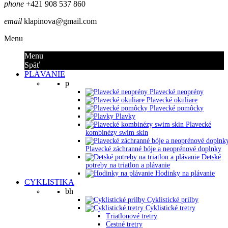
phone
+421 908 537 860
email
klapinova@gmail.com
Menu
Menu
Späť
PLÁVANIE
p
Plavecké neoprény
Plavecké okuliare
Plavecké pomôcky
Plavky
Plavecké
kombinézy swim skin
Plavecké záchranné bóje a neoprénové doplnky
Detské
potreby na triatlon a plávanie
Hodinky na plávanie
CYKLISTIKA
bh
Cyklistické prilby
Cyklistické tretry
Triatlonové tretry
Cestné tretry