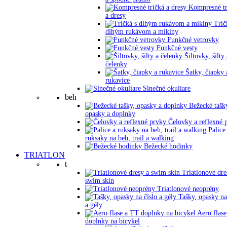
Kompresné tr
a dresy
Trič
dlhým rukávom a mikiny
Funkčné vetrovky
Funkčné vesty
Šiltovky, šilty 
čelenky
Šatky, čiapky 
rukavice
Slnečné okuliare
beh
Bežecké tašk
opasky a doplnky
Čelovky a reflexné 
Palice
ruksaky na beh, trail a walking
Bežecké hodinky
TRIATLON
t
Triatlonové dre
swim skin
Triatlonové neoprény
Tašky, opasky na
a gély
Aero flase
doplnky na bicykel