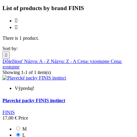
List of products by brand FINIS


There is 1 product.
Sort by:

Dôležitosť
Názvu: A - Z
Názvu: Z - A
Cena: vzostupne
Cena:
zostupne
Showing 1-1 of 1 item(s)
Výpredaj!
Plavecké packy FINIS instinct
FINIS
17,00 €
Price
M
L