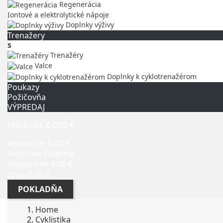
Regenerácia
Iontové a elektrolytické nápoje
Doplnky výživy
Trenažery
s
Trenažéry
Valce
Doplnky k cyklotrenažérom
Poukazy
Požičovňa
VÝPREDAJ
Môj košík
0
0,00 €
0,00 €
Medzisúčet
Zdarma!
Doručenie
0,00 €
vrátane DPH
0,00 €
Spolu
POKLADŇA
Home
Cyklistika