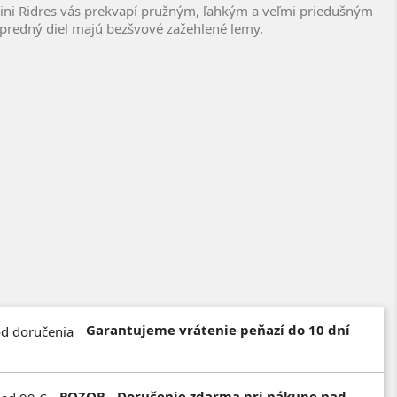
ilvini Ridres vás prekvapí pružným, ľahkým a veľmi priedušným
a predný diel majú bezšvové zažehlené lemy.
Garantujeme vrátenie peňazí do 10 dní
POZOR - Doručenie zdarma pri nákupe nad