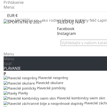
Prihlásenie
Mena:
EUR €
Firma SPORTIS s.r.o., ako rodinná firma Kristíny Néč-Lap
SLEDUJ NÁS
Facebook
Instagram
Menu
Menu
Späť
PLÁVANIE
p
Plavecké neoprény
Plavecké okuliare
Plavecké pomôcky
Plavky
Plavecké kombinézy swim skin
Plavecké zách