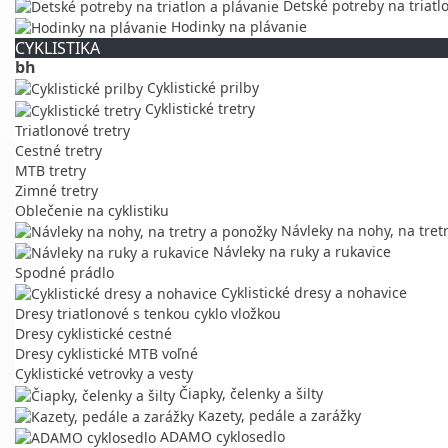
Detské potreby na triatl
Hodinky na plávanie
CYKLISTIKA
bh
Cyklistické prilby
Cyklistické tretry
Triatlonové tretry
Cestné tretry
MTB tretry
Zimné tretry
Oblečenie na cyklistiku
Návleky na nohy, na tret
Návleky na ruky a rukavice
Spodné prádlo
Cyklistické dresy a nohavice
Dresy triatlonové s tenkou cyklo vložkou
Dresy cyklistické cestné
Dresy cyklistické MTB voľné
Cyklistické vetrovky a vesty
Čiapky, čelenky a šilty
Kazety, pedále a zarážky
ADAMO cyklosedlo