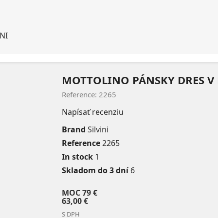
INI
MOTTOLINO PÁNSKY DRES V L
Reference: 2265
Napísať recenziu
Brand
Silvini
Reference
2265
In stock
1
Skladom do 3 dní
6
MOC
79 €
63,00 €
S DPH