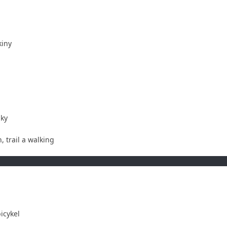
kiny
nky
, trail a walking
icykel