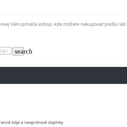
inovej Vám prináša eshop, kde môžete nakupovať podľa rád s
search
ranné bóje a neoprénové doplnky