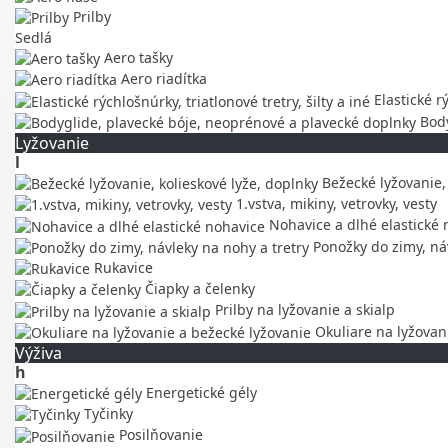
Prilby
Sedlá
Aero tašky
Aero riadítka
Elastické rý
Body
Lyžovanie
l
Bežecké lyžovanie, 
1.vstva, mikiny, vetrovky, vesty
Nohavice a dlhé elastické 
Ponožky do zimy, náv
Rukavice
Čiapky a čelenky
Prilby na lyžovanie a skialp
Okuliare na lyžovan
Výživa
h
Energetické gély
Tyčinky
Posilňovanie