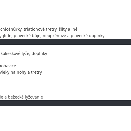
chlošnúrky, triatlonové tretry, šilty a iné
glide, plavecké bóje, neoprénové a plavecké doplnky
kolieskové lyže, doplnky
nohavice
leky na nohy a tretry
ie a bežecké lyžovanie