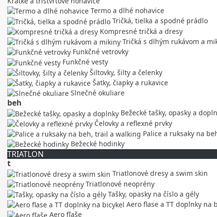
Krátke a trištvrťové nohavice
Termo a dlhé nohavice
Tričká, tielka a spodné prádlo
Kompresné tričká a dresy
Tričká s dlhým rukávom a mi
Funkčné vetrovky
Funkčné vesty
Šiltovky, šilty a čelenky
Šatky, čiapky a rukavice
Slnečné okuliare
beh
Bežecké tašky, opasky a dopl
Čelovky a reflexné prvky
Palice a ruksaky na beh
Bežecké hodinky
TRIATLON
t
Triatlonové dresy a swim skin
Triatlonové neoprény
Tašky, opasky na číslo a gély
Aero flase a TT doplnky na b
Aero fľaše