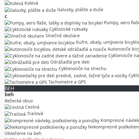
Kolesá
Galusky, plášte a duše
c
Pumpy, aero flaše
Cyklistické ruksaky
Slnečné okuliare
Kufre, obaly, umývanie bicykl
Autonosiče bicy
Cyklonosiče na
Odrážadlá pre deti
Cyklonosiče na strechu
Cyklo
Tachometre a GPS
BEH
beh
Bežecká obuv
Cestná
Trailová
Kompresné návleky
Nekompresné podkolien
Oblečenie na beh