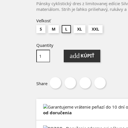
Pánsky cyklistický dres z limitovanej edície S
materiálom. Strih je ľahko priliehavý, rukávy 
Veľkosť
S
M
L
XL
XXL
Quantity
add
KÚPIŤ
Share
od doručenia