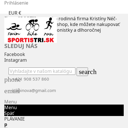
Prihlásenie
EUR €
Firma SPORTIS s.r.o., ako rodinná firma Kristíny Néč-
Lapinovej Vám prináša eshop, kde môžete nakupovať
podľa rád skúsenej triatlonistky a dlhoročnej
reprezentantky.
SLEDUJ NÁS
Facebook
Instagram
search
phone
+421 908 537 860
email
klapinova@gmail.com
Menu
Menu
Späť
PLÁVANIE
p