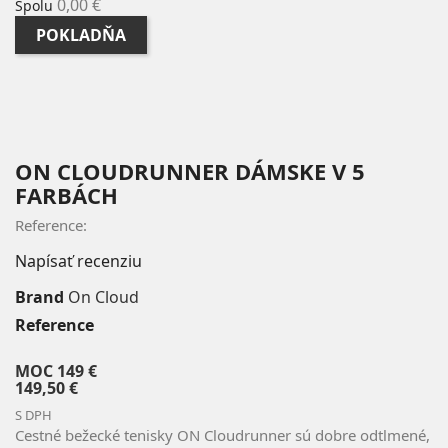
0,00 €
Spolu
POKLADŇA
ON CLOUDRUNNER DÁMSKE V 5
FARBÁCH
Reference:
Napísať recenziu
Brand
On Cloud
Reference
MOC
149 €
149,50 €
S DPH
Cestné bežecké tenisky ON Cloudrunner sú dobre odtlmené,