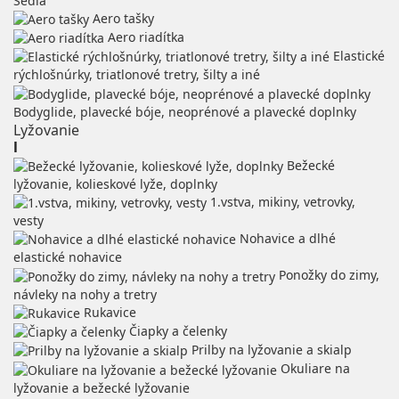
Sedlá
Aero tašky
Aero riadítka
Elastické
rýchlošnúrky, triatlonové tretry, šilty a iné
Bodyglide, plavecké bóje, neoprénové a plavecké doplnky
Lyžovanie
l
Bežecké
lyžovanie, kolieskové lyže, doplnky
1.vstva, mikiny, vetrovky,
vesty
Nohavice a dlhé
elastické nohavice
Ponožky do zimy,
návleky na nohy a tretry
Rukavice
Čiapky a čelenky
Prilby na lyžovanie a skialp
Okuliare na
lyžovanie a bežecké lyžovanie