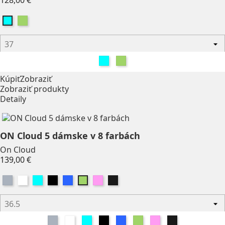
128,00 €
Zelená
Belasá
Belasá
Zelená
Kúpiť
Zobraziť
Zobraziť produkty
Detaily
ON Cloud 5 dámske v 8 farbách
On Cloud
Price
139,00 €
Sivá
Biela
Belasá
Čierna
Modrá
Ružová
čiernobiela
Zelená
Sivá
Biela
Belasá
Čierna
Modrá
Zelená
Ružová
čiernobiela