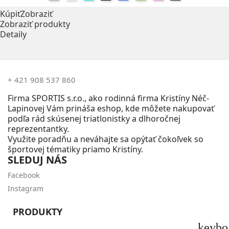
Kúpiť
Zobraziť
Zobraziť produkty
Detaily
+ 421 908 537 860
Firma SPORTIS s.r.o., ako rodinná firma Kristíny Néč-
Lapinovej Vám prináša eshop, kde môžete nakupovať
podľa rád skúsenej triatlonistky a dlhoročnej
reprezentantky.
Využite poradňu a neváhajte sa opýtať čokoľvek so
športovej tématiky priamo Kristíny.
SLEDUJ NÁS
Facebook
Instagram
PRODUKTY
keybo