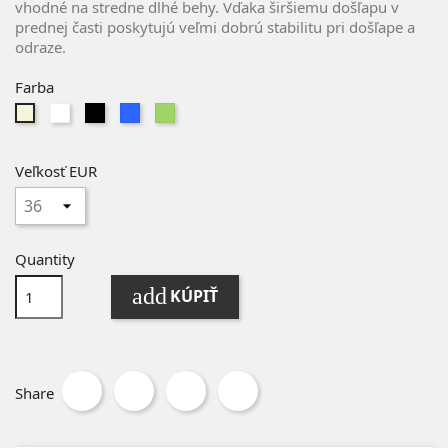
vhodné na stredne dlhé behy. Vďaka širšiemu došľapu v
prednej časti poskytujú veľmi dobrú stabilitu pri došľape a
odraze.
Farba
Biela
Čierna
Modrá
Zelená
Béžová
Veľkosť EUR
Quantity
add
KÚPIŤ
Share