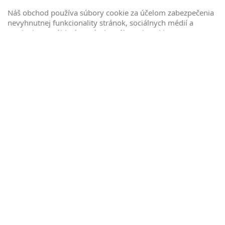
Náš obchod používa súbory cookie za účelom zabezpečenia
nevyhnutnej funkcionality stránok, sociálnych médií a
marketingu. Súhlasíte s týmito súbormi cookies a
spracovaním príslušných osobných údajov?
Potrebné
Vždy povolené
Potrebné súbory cookie pomáhajú vytvárať
použiteľné webové stránky tak, že umožňujú
základné funkcie, ako je navigácia stránky a
prístup k chráneným oblastiam webových stránok.
Webové stránky nemôžu riadne fungovať bez
týchto súborov cookies.
Názov
Vypršanie
súboru
Poskytovateľ
Účel
platnosti
cookie
Tento súbor
cookie
pomáha
udržiavať
relácie