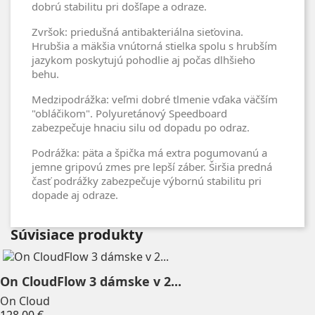
dobrú stabilitu pri došľape a odraze.
Zvršok: priedušná antibakteriálna sieťovina.
Hrubšia a mäkšia vnútorná stielka spolu s hrubším
jazykom poskytujú pohodlie aj počas dlhšieho
behu.
Medzipodrážka: veľmi dobré tlmenie vďaka väčším
"obláčikom". Polyuretánový Speedboard
zabezpečuje hnaciu silu od dopadu po odraz.
Podrážka: päta a špička má extra pogumovanú a
jemne gripovú zmes pre lepší záber. Širšia predná
časť podrážky zabezpečuje výbornú stabilitu pri
dopade aj odraze.
Súvisiace produkty
On CloudFlow 3 dámske v 2...
On Cloud
Price